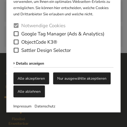
verwenden, um Ihnen ein optimales Webseiten-Erlebnis zu
Sind Seitenwände auch als Windschutz
ermöglichen. Sie können hier entscheiden, welche Cookies
geeignet?
und Drittanbieter Sie erlauben und welche nicht.
Notwendige Cookies
Sind Seitenwände für Sommergärten
Google Tag Manager (Ads & Analytics)
energieeffizient?
ObjectCode K3®
Sattler Design Selector
Details anzeigen
Alle akzeptieren
Nur ausgewählte akzeptieren
Familienbetrieb
Qualitäts-/
Einfacher
Individuell
Alle ablehnen
Preisgarantie
Kontakt
Maßgefertigt
Impressum
Datenschutz
Flexibel
Erweiterbar