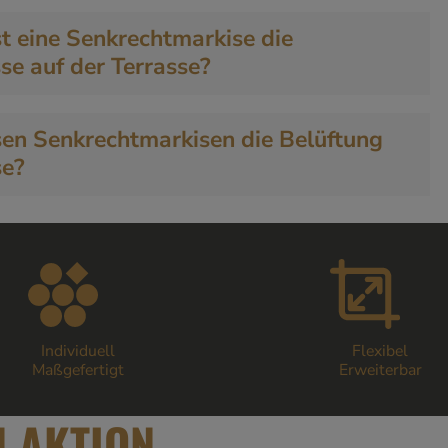
t eine Senkrechtmarkise die
sse auf der Terrasse?
sen Senkrechtmarkisen die Belüftung
se?
Individuell
Flexibel
Maßgefertigt
Erweiterbar
 AKTION