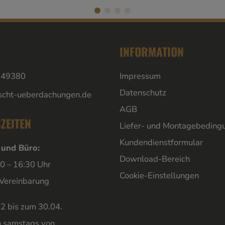
INFORMATION
849380
Impressum
Datenschutz
scht-ueberdachungen.de
AGB
ZEITEN
Liefer- und Montagebeding
Kundendienstformular
 und Büro:
Download-Bereich
00 – 16:30 Uhr
Cookie-Einstellungen
 Vereinbarung
2 bis zum 30.04.
h samstags von