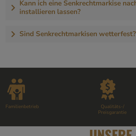
Kann ich eine Senkrechtmarkise nach
installieren lassen?
Sind Senkrechtmarkisen wetterfest?
Familienbetrieb
Qualitäts-/
Preisgarantie
UNSERE