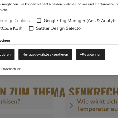
ermöglichen. Sie können hier entscheiden, welche Cookies und Drittanbieter 
nicht.
ndige Cookies
Google Tag Manager (Ads & Analytic
VIELSEITIGER SCHUTZ F
ctCode K3®
Sattler Design Selector
nzeigen
 Sonne, Wind und neugierigen Blicken, indem sie vertika
nd ideal, um zusätzlichen Schatten und Privatsphäre z
ptieren
Nur ausgewählte akzeptieren
Alle ablehnen
tabler und vielseitiger gestalten.
Datenschutz
EN ZUM THEMA SENKREC
rkisen?
Wie wirkt sich
Temperatur auf