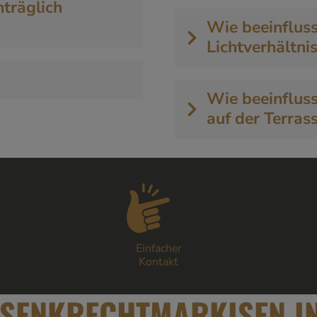
träglich
Wie beeinfluss
Lichtverhältni
Wie beeinflus
auf der Terras
Einfacher
Kontakt
 SENKRECHTMARKISEN IN